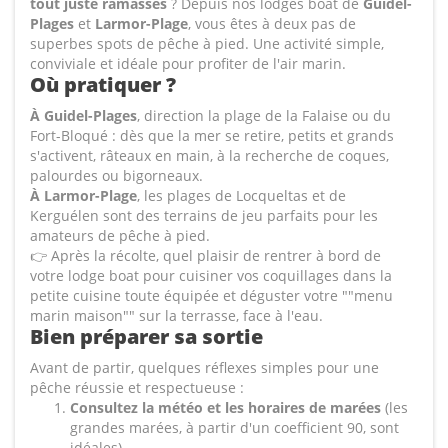
tout juste ramassés
? Depuis nos lodges boat de
Guidel-
Plages
et
Larmor-Plage
, vous êtes à deux pas de
superbes spots de pêche à pied. Une activité simple,
conviviale et idéale pour profiter de l'air marin.
Où pratiquer ?
À Guidel-Plages
, direction la plage de la Falaise ou du
Fort-Bloqué : dès que la mer se retire, petits et grands
s'activent, râteaux en main, à la recherche de coques,
palourdes ou bigorneaux.
À Larmor-Plage
, les plages de Locqueltas et de
Kerguélen sont des terrains de jeu parfaits pour les
amateurs de pêche à pied.
👉 Après la récolte, quel plaisir de rentrer à bord de
votre lodge boat pour cuisiner vos coquillages dans la
petite cuisine toute équipée et déguster votre ""menu
marin maison"" sur la terrasse, face à l'eau.
Bien préparer sa sortie
Avant de partir, quelques réflexes simples pour une
pêche réussie et respectueuse :
Consultez la météo et les horaires de marées
(les
grandes marées, à partir d'un coefficient 90, sont
idéales).