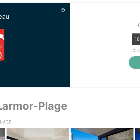
eau
18
UR
Chèq
0
 Larmor-Plage
PLAGE