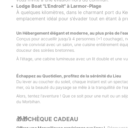
Lodge Boat "L'Endroit" à Larmor-Plage
À quelques kilomètres, dans le charmant port du Ker
emplacement idéal pour s'évader tout en étant à pro
Un Hébergement élégant et moderne, au plus près de l'ea
Conçus pour accueillir jusqu'à 4 personnes (+1 couchage), 
de vie convivial avec un salon, une cuisine entièrement équi
douceur des soirées bretonnes.
À l'étage, une cabine lumineuse avec un lit double et une v
Échappez au Quotidien, profitez de la sérénité du Lieu
Du lever au coucher du soleil, chaque instant est un spectac
mer, où la beauté du paysage se mêle à la tranquillité de l'e
Alors, tentez l'aventure ! Que ce soit pour une nuit ou un 
du Morbihan.
🎁🎁CHÈQUE CADEAU
Offrez une Merveilleuse expérience sur l'eau !
Découvrez n