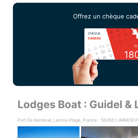
Offrez un chèque cad
CHÈQUE
CADEAU
E
18
Lodges Boat : Guidel &
Port De Kernével, Larmor-Plage, France - 56260 LARMOR 