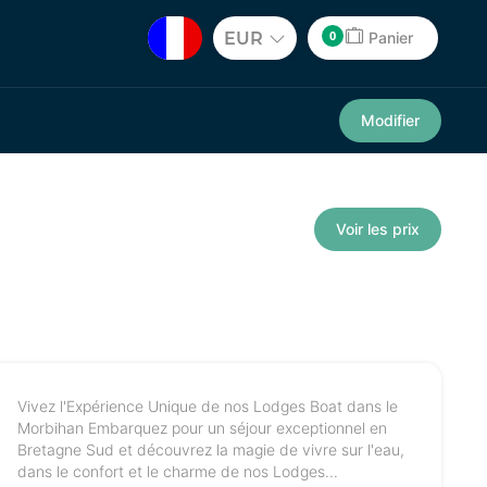
0
EUR
Panier
Modifier
Voir les prix
Vivez l'Expérience Unique de nos Lodges Boat dans le
Morbihan Embarquez pour un séjour exceptionnel en
Bretagne Sud et découvrez la magie de vivre sur l'eau,
dans le confort et le charme de nos Lodges...