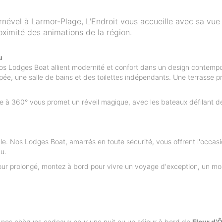
nével à Larmor-Plage, L'Endroit vous accueille avec sa vue
ximité des animations de la région.
u
nos Lodges Boat allient modernité et confort dans un design contempo
pée, une salle de bains et des toilettes indépendants. Une terrasse pr
ue à 360° vous promet un réveil magique, avec les bateaux défilant d
le. Nos Lodges Boat, amarrés en toute sécurité, vous offrent l'occas
au.
séjour prolongé, montez à bord pour vivre un voyage d'exception, un 
os chèques cadeaux pour une nuit ou un séjour à bord de
Fleur d'