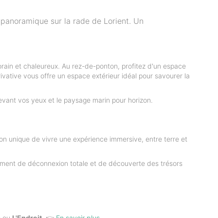
 panoramique sur la rade de Lorient. Un
rain et chaleureux. Au rez-de-ponton, profitez d'un espace
ivative vous offre un espace extérieur idéal pour savourer la
evant vos yeux et le paysage marin pour horizon.
ion unique de vivre une expérience immersive, entre terre et
moment de déconnexion totale et de découverte des trésors
Ô
ou
L'Endroit
. 👉
En savoir plus