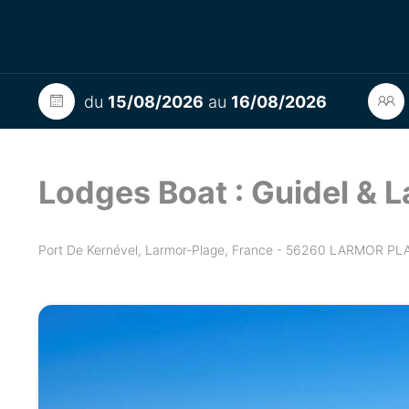
du
15/08/2026
au
16/08/2026
Lodges Boat : Guidel & 
Port De Kernével, Larmor-Plage, France - 56260 LARMOR PL