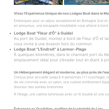
Vivez l'Expérience Unique de nos Lodges Boat dans le M
Embarquez pour un séjour exceptionnel en Bretagne Sud et d
en amoureux, une escapade inoubliable vous attend à bord d
Lodge Boat "Fleur d'Ô" à Guidel
Au port de Guidel, montez à bord de Fleur d'Ô et lai
vous invite à une évasion hors du commun.
Lodge Boat "L'Endroit" à Larmor-Plage
À quelques kilomètres, dans le charmant port du Ker
emplacement idéal pour s'évader tout en étant à pro
Un Hébergement élégant et moderne, au plus près de l'ea
Conçus pour accueillir jusqu'à 4 personnes (+1 couchage), 
de vie convivial avec un salon, une cuisine entièrement équi
douceur des soirées bretonnes.
À l'étage, une cabine lumineuse avec un lit double et une v
Échappez au Quotidien, profitez de la sérénité du Lieu