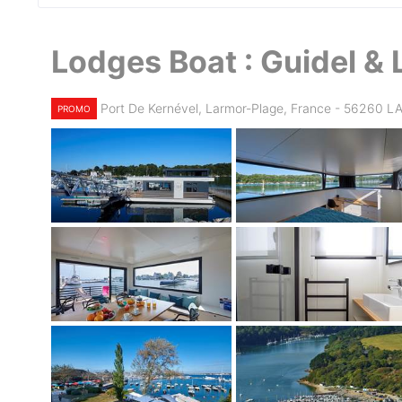
Lodges Boat : Guidel &
Port De Kernével, Larmor-Plage, France - 56260
PROMO