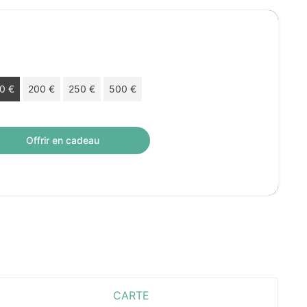
Choisissez votre montant
0 €
200 €
250 €
500 €
ue cadeau de 180 € valable 12 mois.
Offrir en cadeau
CARTE