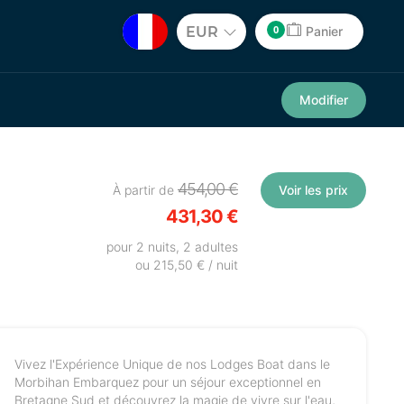
0
EUR
Panier
Modifier
454,00 €
À partir de
Voir les prix
431,30 €
pour 2 nuits, 2 adultes
ou 215,50 € / nuit
Vivez l'Expérience Unique de nos Lodges Boat dans le
Morbihan Embarquez pour un séjour exceptionnel en
Bretagne Sud et découvrez la magie de vivre sur l'eau,