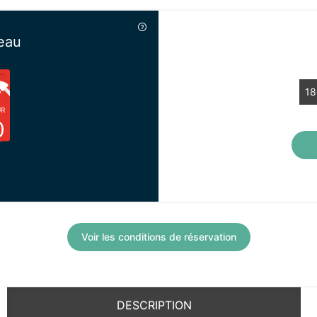
eau
18
UR
Chèq
0
Voir les conditions de réservation
DESCRIPTION